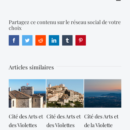
Partagez ce contenu sur le réseau social de votre
choix
Facebook
Twitter
Reddit
LinkedIn
Tumblr
Pinterest
Articles similaires
Cité des Arts et
Cité des Arts et
Cité des Arts et
Cit
des Violettes
des Violettes
de la Violette
de l