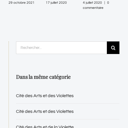
29 octobre 2021
17 juillet 2020
4 juillet 2020
|
0
8 jui
commentaire
comm
Rechercher:
Dans la même catégorie
Cité des Arts et des Violettes
Cité des Arts et des Violettes
Cité des Arts et de la Violette