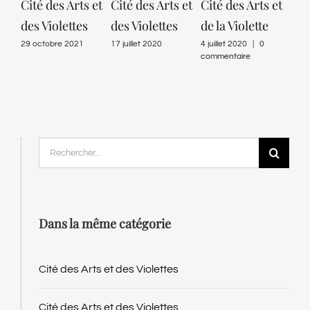
Cité des Arts et
Cité des Arts et
Cité des Arts et
Cit
des Violettes
des Violettes
de la Violette
de l
29 octobre 2021
17 juillet 2020
4 juillet 2020
|
0
29 ju
commentaire
comm
Rechercher:
Dans la même catégorie
Cité des Arts et des Violettes
Cité des Arts et des Violettes