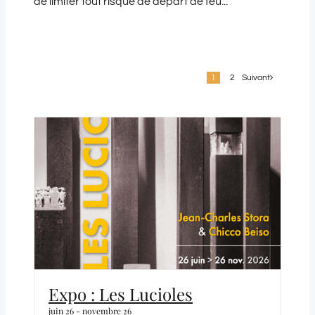
de limiter tout risque de départ de feu...
1
2
Suivant
Expo : Les Lucioles
juin 26
-
novembre 26