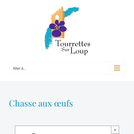
Passer
au
contenu
Aller à...
Chasse aux œufs
×