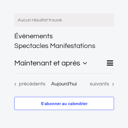
Aucun résultat trouvé.
Évènements
Spectacles Manifestations
Navigat
Maintenant et après
Liste
Recherche
Recherc
de
Sélectionnez
vues
et
une
Évènements
Évènements
précédents
Aujourd'hui
suivants
Évènem
navigati
date.
de
S’abonner au calendrier
vues
Évèneme