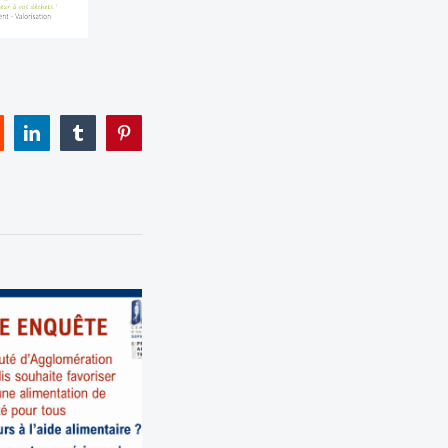
eddit
LinkedIn
Tumblr
Pinterest