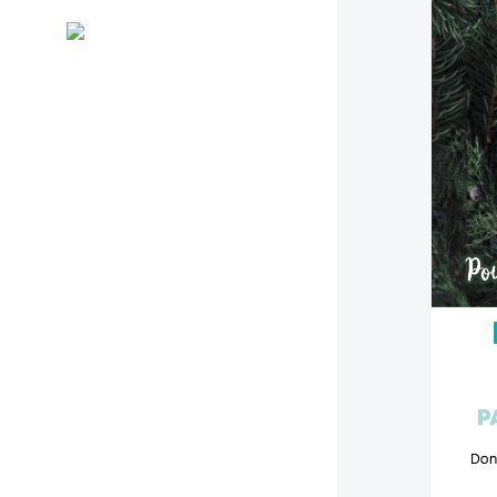
Général
RSS
Evénements