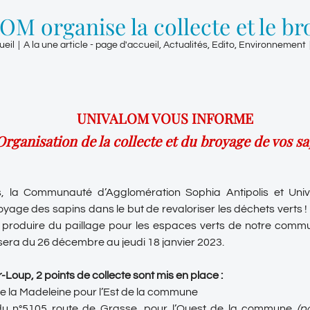
M organise la collecte et le br
ueil
|
A la une article - page d'accueil
,
Actualités
,
Edito
,
Environnement
UNIVALOM VOUS INFORME
Organisation de la collecte et du broyage de vos s
s, la Communauté d’Agglomération Sophia Antipolis et Univ
royage des sapins dans le but de revaloriser les déchets verts 
 produire du paillage pour les espaces verts de notre commu
sera du 26 décembre au jeudi 18 janvier 2023.
-Loup, 2 points de collecte sont mis en place :
e la Madeleine pour l’Est de la commune
u n°5105 route de Grasse, pour l’Ouest de la commune
(p