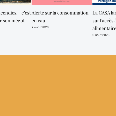
 consommation
La CASA lance une enquête
Opération c
sur l’accès à l’aide
Police Muni
alimentaire
dans les Go
Sensibilise
6 août 2026
mieux prot
6 août 2026