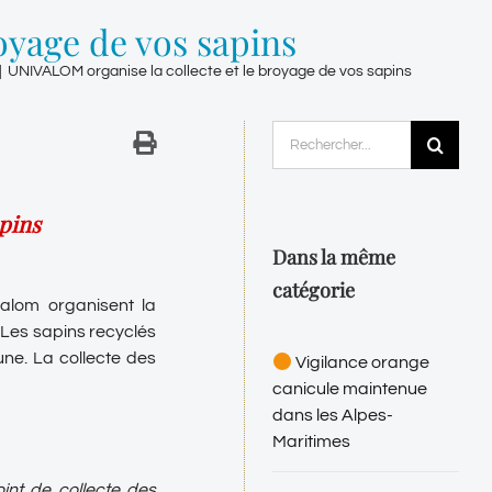
oyage de vos sapins
|
UNIVALOM organise la collecte et le broyage de vos sapins
Rechercher:
apins
Dans la même
catégorie
alom organisent la
! Les sapins recyclés
ne. La collecte des
Vigilance orange
canicule maintenue
dans les Alpes-
Maritimes
oint de collecte des