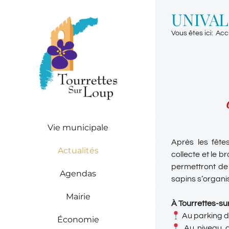
Passer
UNIVALO
au
contenu
Vous êtes ici
:
Acc
Vie municipale
Après les fête
Actualités
collecte et le b
permettront de
Agendas
sapins s’organi
Mairie
À Tourrettes-sur
Au parking d
Économie
Au niveau d