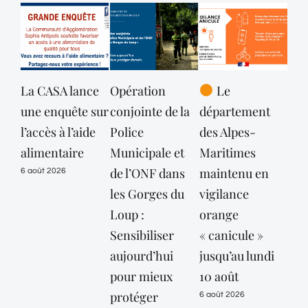
La CASA lance
Opération
Le
La
une enquête sur
conjointe de la
département
Tou
l’accès à l’aide
Police
des Alpes-
Lou
alimentaire
Municipale et
Maritimes
ale
de l’ONF dans
maintenu en
séc
6 août 2026
les Gorges du
vigilance
1 ao
Loup :
orange
Sensibiliser
« canicule »
aujourd’hui
jusqu’au lundi
pour mieux
10 août
protéger
6 août 2026