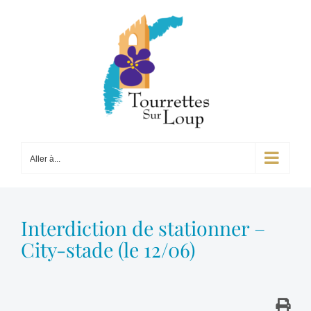
Passer
au
contenu
Aller à...
Interdiction de stationner –
City-stade (le 12/06)