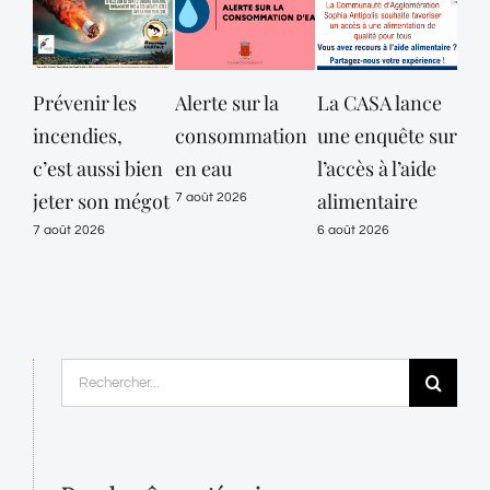
Prévenir les
Alerte sur la
La CASA lance
Opé
incendies,
consommation
une enquête sur
con
c’est aussi bien
en eau
l’accès à l’aide
Pol
jeter son mégot
alimentaire
Mun
7 août 2026
de 
7 août 2026
6 août 2026
les
Lou
Sen
auj
Rechercher:
pou
pro
de