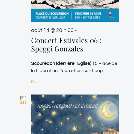
août 14 @ 20 h 00
-
Concert Estivales 06 :
Speggi Gonzales
Scourédon (derrière l'Eglise)
15 Place de
la Libération, Tourrettes-sur-Loup
Free
JEU
20