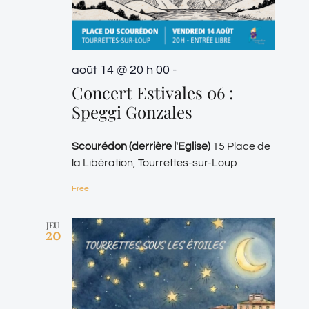
août 14 @ 20 h 00
-
Concert Estivales 06 :
Speggi Gonzales
Scourédon (derrière l'Eglise)
15 Place de
la Libération, Tourrettes-sur-Loup
Free
JEU
20