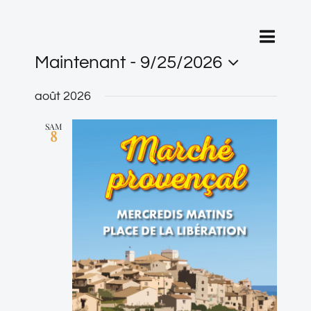
Navigat
Liste
Recherche
Recherc
de
Maintenant
 - 
9/25/2026
vues
et
Sélectionnez
Évènem
août 2026
navigati
une
SAM
de
8
date.
vues
Évèneme