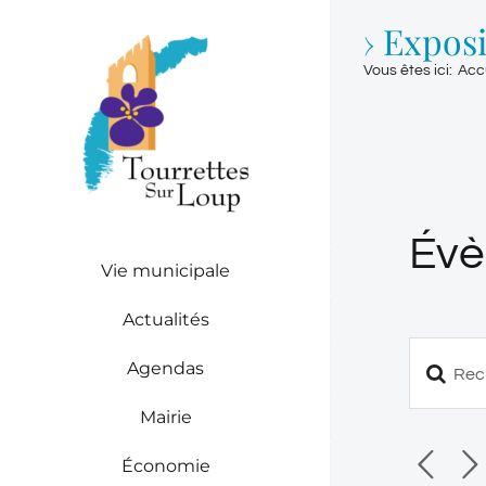
Passer
› Exposi
au
contenu
Vous êtes ici
:
Acc
Évè
Vie municipale
Actualités
Agendas
Saisir
Reche
mot-
Mairie
clé.
et
Recherch
Économie
naviga
Évèneme