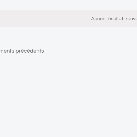
Sélectionnez
une
Aucun résultat trouvé
date.
ments
ments
précédents