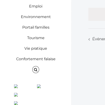
par
Emploi
de
mot-
clé.
vues
Environnement
Évène
Portail familles
Tourisme
Évène
Vie pratique
Confortement falaise
Facebook
Instagram
ENVINET
RRS