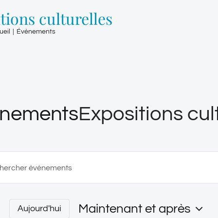
tions culturelles
ueil
|
Évènements
nements
Expositions cul
rche
er
Maintenant et après
Aujourd'hui
tion
nts