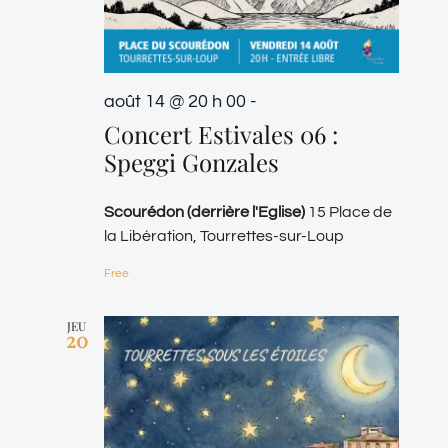
août 14 @ 20 h 00
-
Concert Estivales 06 :
Speggi Gonzales
Scourédon (derrière l'Eglise)
15 Place de
la Libération, Tourrettes-sur-Loup
Free
JEU
20