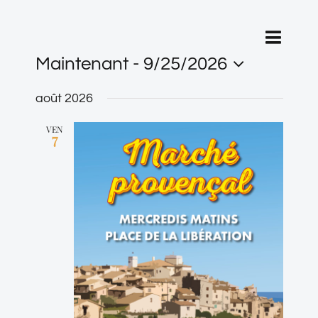
Navigat
Liste
Recherche
Recherc
de
Maintenant
 - 
9/25/2026
vues
et
Sélectionnez
Évènem
août 2026
navigati
une
VEN
de
7
date.
vues
Évèneme