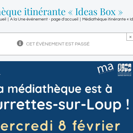
èque itinérante « Ideas Box »
ueil
|
A la Une événement - page d'accueil
|
Médiathèque itinérante « I
×
CET ÉVÈNEMENT EST PASSÉ