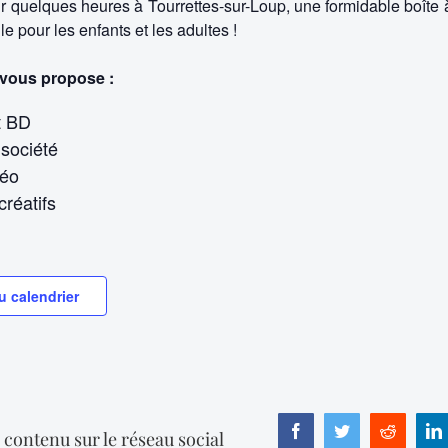
ur quelques heures à Tourrettes-sur-Loup, une formidable boîte 
lle pour les enfants et les adultes !
 vous propose :
t BD
société
déo
créatifs
u calendrier
Facebook
Twitter
Reddit
 contenu sur le réseau social