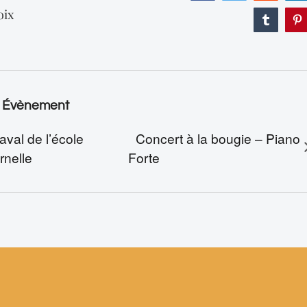
oix
Tumblr
P
n Évènement
aval de l’école
Concert à la bougie – Piano
rnelle
Forte