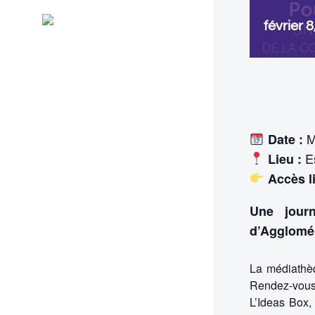
Général
RSS
février 
Evénements
Me
Date :
Es
Lieu :
Accès l
Une jour
d’Agglomér
La médiathèq
Rendez-vous 
L’Ideas Box,