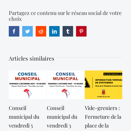
Partagez ce contenu sur le réseau social de votre
choix
Facebook
Twitter
Reddit
LinkedIn
Tumblr
Pinterest
Articles similaires
Conseil
Conseil
Vide-greniers :
Con
municipal du
municipal du
Fermeture de la
mun
vendredi 5
vendredi 3
place de la
ven