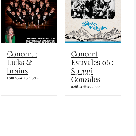
Concert :
Concert
Licks &
Estivales 06 :
brains
Speggi
Gonzales
août 10 @ 20 h 00
-
août 14 @ 20 h 00
-