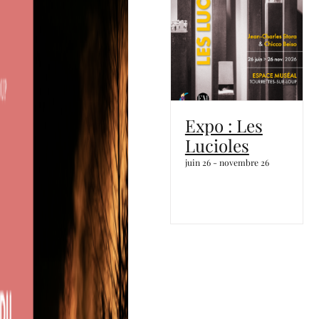
Expo : Les
Lucioles
juin 26
-
novembre 26