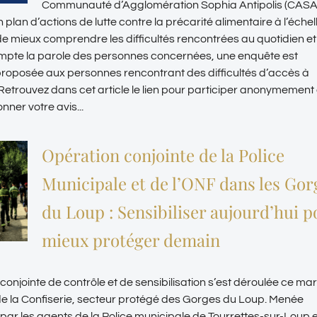
Communauté d’Agglomération Sophia Antipolis (CASA)
 plan d’actions de lutte contre la précarité alimentaire à l’échel
n de mieux comprendre les difficultés rencontrées au quotidien e
mpte la parole des personnes concernées, une enquête est
roposée aux personnes rencontrant des difficultés d’accès à
. Retrouvez dans cet article le lien pour participer anonymement
nner votre avis...
Opération conjointe de la Police
Municipale et de l’ONF dans les Gor
du Loup : Sensibiliser aujourd’hui p
mieux protéger demain
onjointe de contrôle et de sensibilisation s’est déroulée ce mar
de la Confiserie, secteur protégé des Gorges du Loup. Menée
par les agents de la Police municipale de Tourrettes-sur-Loup 