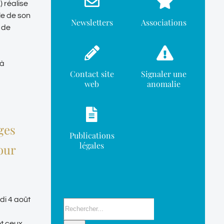
 réalise
le de son
Newsletters
Associations
t de
 à
Contact site
Signaler une
web
anomalie
ges
Publications
légales
our
di 4 août
Rechercher:
et ceux