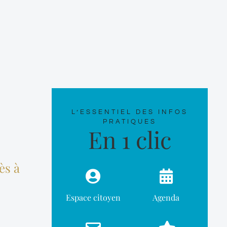
L’ESSENTIEL DES INFOS
PRATIQUES
En 1 clic
ès à
Espace citoyen
Agenda