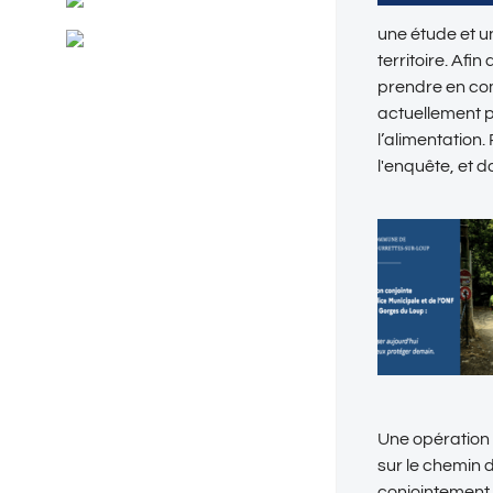
Général
une étude et un
RSS
Evénements
territoire. Afi
prendre en co
actuellement p
l’alimentation
l'enquête, et do
Une opération c
sur le chemin 
conjointement 