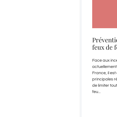
Préventi
feux de f
Face aux inc
actuellement 
France, il est
principales r
de limiter to
feu...